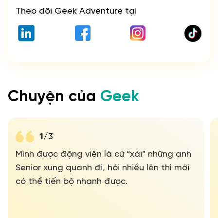
Theo dõi Geek Adventure tại
Kỹ năng và kinh nghiệm liên quan
Chuyện của
Geek
(1/3)
Tiếp tục
1
/
3
Tiếp tục
Mình được động viên là cứ “xài” những anh
Senior xung quanh đi, hỏi nhiều lên thì mới
có thể tiến bộ nhanh được.