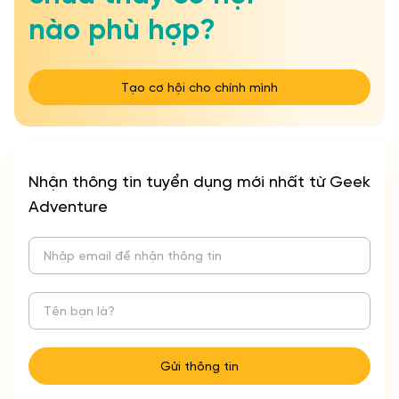
nào phù hợp?
GEEK Hub
People Operations
Product Analysis
Tạo cơ hội cho chính mình
Product Backend
Product Design
Product Frontend
Product Mobile
Product Operations
Program Operations
Nhận thông tin tuyển dụng mới nhất từ Geek
Geek Acquisition
Geek Branding
Adventure
Geek Development
Geek Experience
GU Operations
Khác
Đôi dòng về bản thân
Gửi thông tin