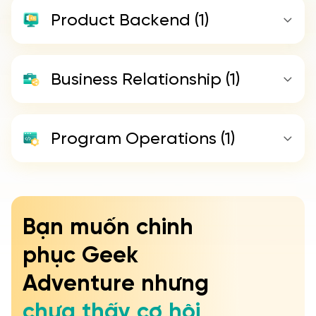
Product Backend
(1)
Business Relationship
(1)
Program Operations
(1)
Bạn muốn chinh
Tạo cơ hội cho chính mình
phục Geek
1
Thiết kế cơ hội
2
Gửi thông tin
Adventure nhưng
chưa thấy cơ hội
Lĩnh vực bạn quan tâm